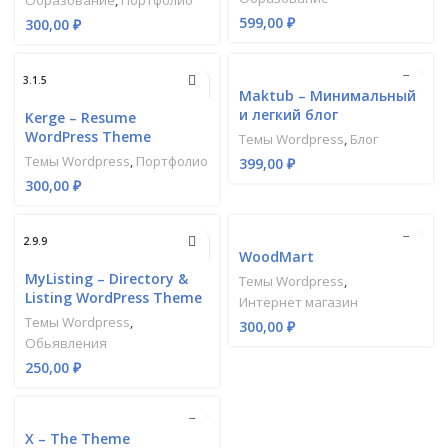
599,00
₽
300,00
₽
3.1.5
1.3.0
Maktub – Минимальный
и легкий блог
Kerge – Resume
WordPress Theme
Темы Wordpress
,
Блог
Темы Wordpress
,
Портфолио
399,00
₽
300,00
₽
2.9.9
7.0.4
WoodMart
MyListing – Directory &
Темы Wordpress
,
Listing WordPress Theme
Интернет магазин
Темы Wordpress
,
300,00
₽
Обьявления
250,00
₽
5.1.5
X – The Theme