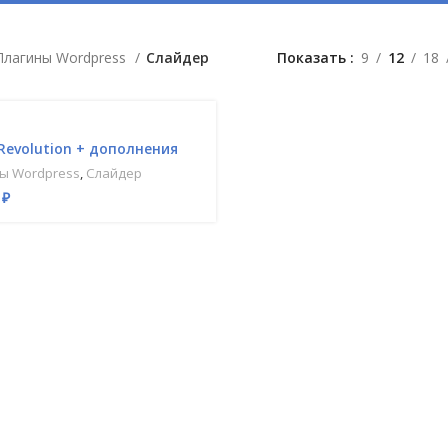
Плагины Wordpress
Слайдер
Показать
9
12
18
 Revolution + дополнения
ы Wordpress
,
Слайдер
0
₽